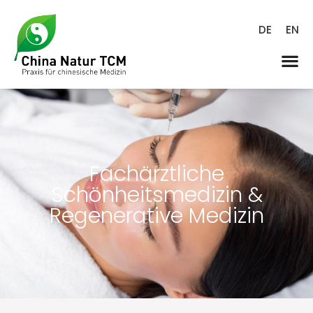
DE
EN
Fachärztliche
Schönheitsmedizin &
Regenerative Medizin