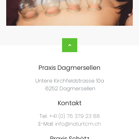
Praxis Dagmersellen
Untere Kirchfeldstrasse 10a
6252 Dagmersellen
Kontakt
Tel:
+41 (0) 76 379 23 88
E-Mail:
info@naturtcm.ch
Praxis Schötz