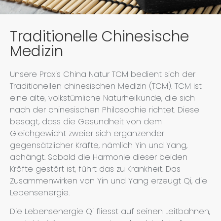
Traditionelle Chinesische
Medizin
Unsere Praxis China Natur TCM bedient sich der
Traditionellen chinesischen Medizin (TCM). TCM ist
eine alte, volkstümliche Naturheilkunde, die sich
nach der chinesischen Philosophie richtet. Diese
besagt, dass die Gesundheit von dem
Gleichgewicht zweier sich ergänzender
gegensätzlicher Kräfte, nämlich Yin und Yang,
abhängt. Sobald die Harmonie dieser beiden
Kräfte gestört ist, führt das zu Krankheit. Das
Zusammenwirken von Yin und Yang erzeugt Qi, die
Lebensenergie.
Die Lebensenergie Qi fliesst auf seinen Leitbahnen,